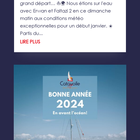
grand départ… ⛵️🌍 Nous étions sur l'eau
avec Erwan et Faltazi 2 en ce dimanche
matin aux conditions météo
exceptionnelles pour un début janvier. ☀️
Partis du...
LIRE PLUS