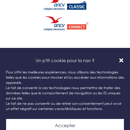
Un p'tit cookie pour la nav ?
Catavoile 29 © 2026
Balades et Croisières en Catamaran en presqu’île
Pour offrir les meilleures expériences, nous utilisons des technologies
telles que les cookies pour stocker et/ou accéder aux informations des
de Crozon
appareils.
Quai Kador à Morgat – 29160 Crozon
Le fait de consentir à ces technologies nous permettra de traiter des
données telles que le comportement de navigation ou les ID uniques
sur ce site.
Accueil
–
Contact
–
Réservation
–
Infos Pratiques
Le fait de ne pas consentir ou de retirer son consentement peut avoir
Mentions Légales
–
Politique de confidentialité
–
un effet négatif sur certaines caractéristiques et fonctions.
CGV
–
Plan de site
Accepter
Site réalisé par
Site Web & Com’