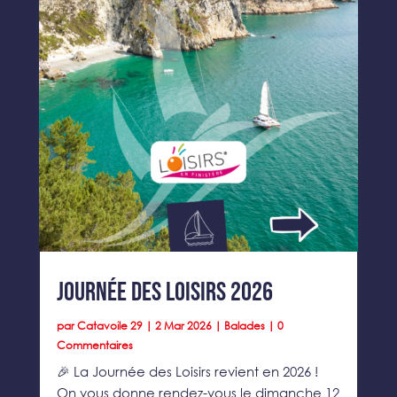
Journée des loisirs 2026
par
Catavoile 29
|
2 Mar 2026
|
Balades
| 0
Commentaires
🎉 La Journée des Loisirs revient en 2026 !
On vous donne rendez-vous le dimanche 12