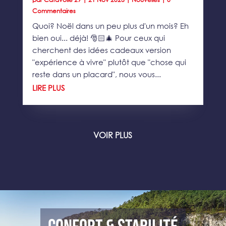
Commentaires
Quoi? Noël dans un peu plus d'un mois? Eh
bien oui... déjà! 🎅🏻🎄 Pour ceux qui
cherchent des idées cadeaux version
"expérience à vivre" plutôt que "chose qui
reste dans un placard", nous vous...
LIRE PLUS
VOIR PLUS