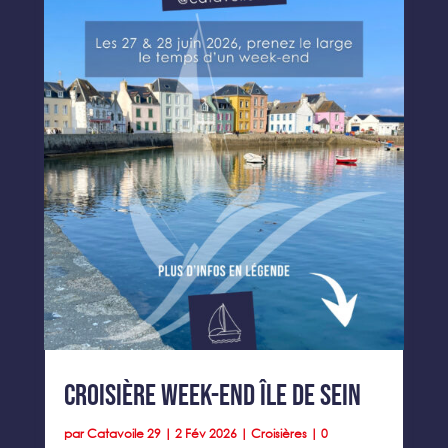
Croisière Week-end île de Sein
par
Catavoile 29
|
2 Fév 2026
|
Croisières
| 0