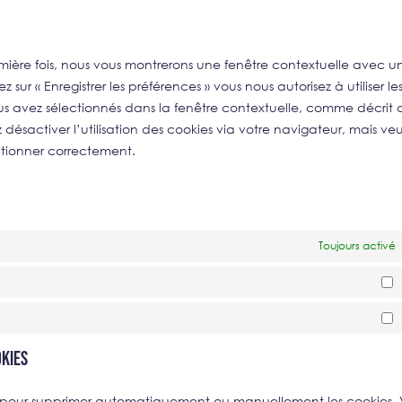
to
ins
serv
dive
remière fois, nous vous montrerons une fenêtre contextuelle avec u
 sur « Enregistrer les préférences » vous nous autorisez à utiliser le
us avez sélectionnés dans la fenêtre contextuelle, comme décrit
désactiver l’utilisation des cookies via votre navigateur, mais veui
ctionner correctement.
Toujours activé
S
okies
net pour supprimer automatiquement ou manuellement les cookies.