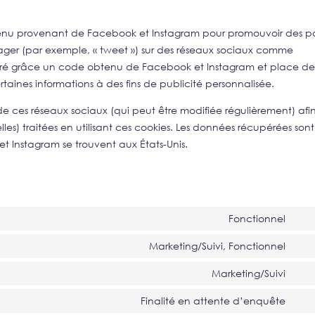
ntenu provenant de Facebook et Instagram pour promouvoir des 
artager (par exemple, « tweet ») sur des réseaux sociaux comme
gré grâce un code obtenu de Facebook et Instagram et place de
rtaines informations à des fins de publicité personnalisée.
é de ces réseaux sociaux (qui peut être modifiée régulièrement) afi
lles) traitées en utilisant ces cookies. Les données récupérées sont
 Instagram se trouvent aux États-Unis.
Fonctionnel
Con
to
Marketing/Suivi, Fonctionnel
Con
serv
to
Marketing/Suivi
wor
Con
serv
to
Finalité en attente d’enquête
fac
Con
serv