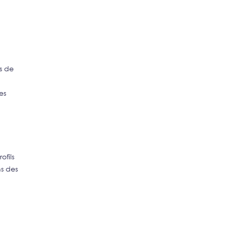
ts de
es
.
ofils
ns des