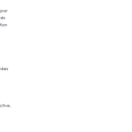
 (par
cés
tion
e
yées
ctive.