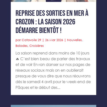
Reprise des sorties en mer à
Crozon : la saison 2026
démarre bientôt !
par
Catavoile 29
|
26 Mar 2026
|
Nouvelles
,
Balades
,
Croisières
La saison reprend dans moins de 10 jours
🔥 C’est bien beau de parler des travaux
et de voir Erwan danser sur nos pages de
réseaux sociaux mais on en oublierait
presque de vous dire que nous réouvrons
dès le samedi 4 avril pour le week-end de
Pâques et le début des...